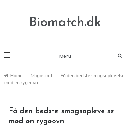
Skip
to
content
Biomatch.dk
Menu
Home
»
Magasinet
»
Få den bedste smagsoplevelse
med en rygeovn
Få den bedste smagsoplevelse
med en rygeovn