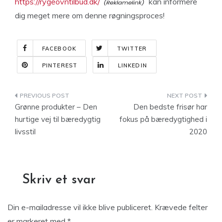
https://rygeovntilbud.dk/
kan informere
dig meget mere om denne røgningsproces!
FACEBOOK
TWITTER
PINTEREST
LINKEDIN
Indlægsnavigation
Grønne produkter – Den
Den bedste frisør har
hurtige vej til bæredygtig
fokus på bæredygtighed i
livsstil
2020
Skriv et svar
Din e-mailadresse vil ikke blive publiceret.
Krævede felter
er markeret med
*