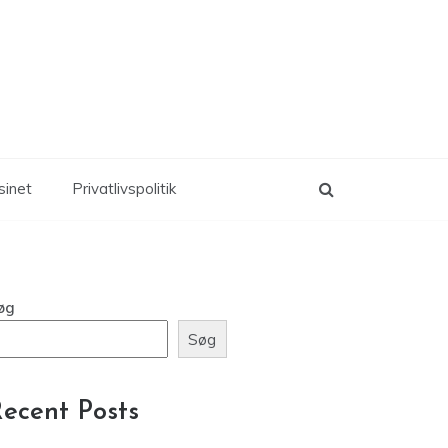
inet
Privatlivspolitik
øg
Søg
ecent Posts