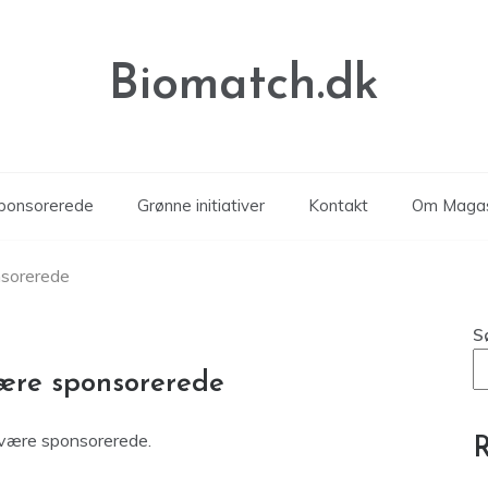
Biomatch.dk
sponsorerede
Grønne initiativer
Kontakt
Om Magas
nsorerede
S
være sponsorerede
 være sponsorerede.
R